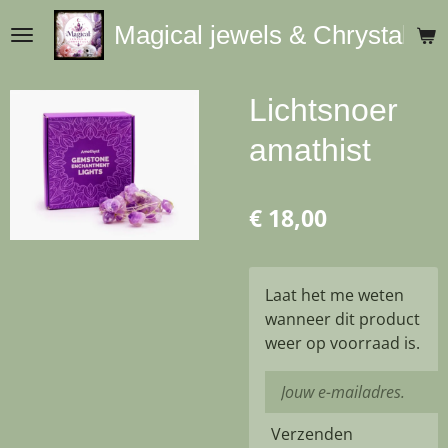
Ga
Magical jewels & Chrystals
direct
naar
de
Lichtsnoer
hoofdinhoud
amathist
€ 18,00
Laat het me weten
wanneer dit product
weer op voorraad is.
Verzenden