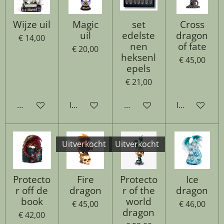
Wijze uil
Magic
set
Cross
uil
edelste
dragon
€ 14,00
nen
of fate
€ 20,00
heksenl
€ 45,00
epels
€ 21,00
Houd mij op de hoogte
In winkelwagen
Houd mij op de hoogte
In winkelwa
Uitverkocht
Uitverkocht
Protecto
Fire
Protecto
Ice
r off de
dragon
r of the
dragon
book
world
€ 45,00
€ 46,00
dragon
€ 42,00