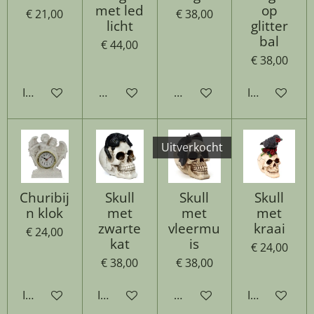
met led
op
€ 21,00
€ 38,00
licht
glitter
bal
€ 44,00
€ 38,00
In winkelwagen
Houd mij op de hoogte
Houd mij op de hoogte
In winkelwa
Uitverkocht
Churibij
Skull
Skull
Skull
n klok
met
met
met
zwarte
vleermu
kraai
€ 24,00
kat
is
€ 24,00
€ 38,00
€ 38,00
In winkelwagen
In winkelwagen
Houd mij op de hoogte
In winkelwa