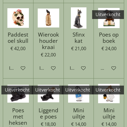
Uitverkocht
Paddest
Wierook
Sfinx
Poes op
oel skull
houder
kat
boek
kraai
€ 42,00
€ 21,00
€ 24,00
€ 22,00
In winkelwagen
In winkelwagen
In winkelwagen
Houd mij op
Uitverkocht
Uitverkocht
Uitverkocht
Uitverkocht
Poes
Liggend
Mini
Mini
met
e poes
uiltje
uiltje
heksen
€ 18,00
€ 14,00
€ 14,00