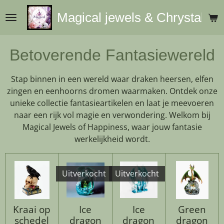
Ga
Magical jewels & Chrystals
direct
naar
de
Betoverende Fantasiewereld
hoofdinhoud
Stap binnen in een wereld waar draken heersen, elfen
zingen en eenhoorns dromen waarmaken. Ontdek onze
unieke collectie fantasieartikelen en laat je meevoeren
naar een rijk vol magie en verwondering. Welkom bij
Magical Jewels of Happiness, waar jouw fantasie
werkelijkheid wordt.
Uitverkocht
Uitverkocht
Kraai op
Ice
Ice
Green
schedel
dragon
dragon
dragon