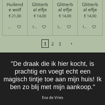
Huilend
Glitterb
Glitterb
Glitterb
e wolf
al elfje
al elfje
al elfje
€ 21,00
€ 14,00
€ 14,00
€ 14,00
Houd mij op de hoogte
In winkelwagen
In winkelwagen
In winkelwa
1
2
3
"De draak die ik hier kocht, is
prachtig en voegt echt een
magisch tintje toe aan mijn huis! Ik
ben zo blij met mijn aankoop."
Eva de Vries