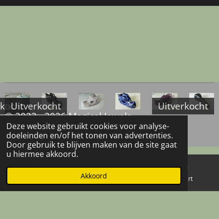
rkocht
Uitverkocht
Uitverkocht
© 2023 - 2026 Magical Jewels
Deze website gebruikt cookies voor analyse-
Powered by
JouwWeb
doeleinden en/of het tonen van advertenties.
Door gebruik te blijven maken van de site gaat
u hiermee akkoord.
Akkoord
E-mailadres
Telefoonnummer
Kaart