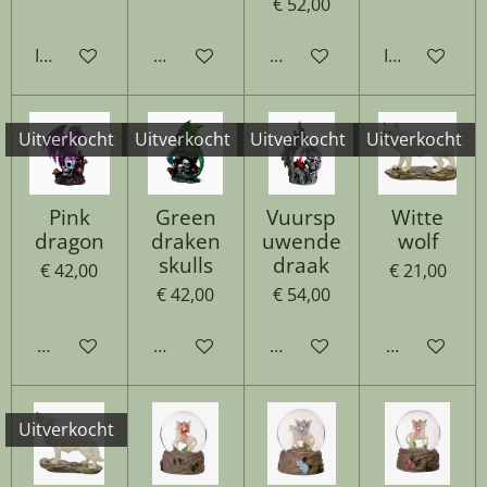
€ 52,00
In winkelwagen
Houd mij op de hoogte
Houd mij op de hoogte
In winkelwa
Uitverkocht
Uitverkocht
Uitverkocht
Uitverkocht
Pink
Green
Vuursp
Witte
dragon
draken
uwende
wolf
skulls
draak
€ 42,00
€ 21,00
€ 42,00
€ 54,00
Houd mij op de hoogte
Houd mij op de hoogte
Houd mij op de hoogte
Houd mij op
Uitverkocht