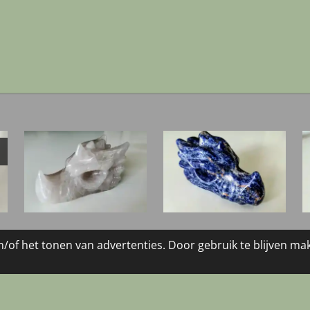
e
l
r
n
e
/of het tonen van advertenties. Door gebruik te blijven ma