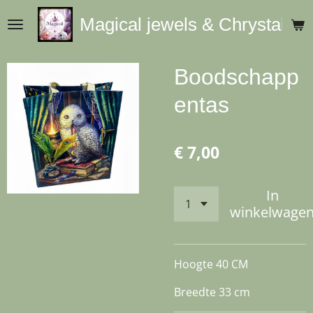
Ga
Magical jewels & Chrystals
direct
naar
de
Boodschapp
hoofdinhoud
entas
€ 7,00
In
winkelwage
Hoogte 40 CM
Breedte 33 cm