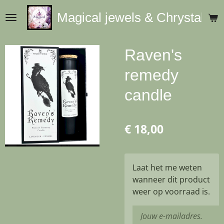
Ga
Magical jewels & Chrystals
direct
naar
de
Raven's
hoofdinhoud
remedy
candle
€ 18,00
Laat het me weten
wanneer dit product
weer op voorraad is.