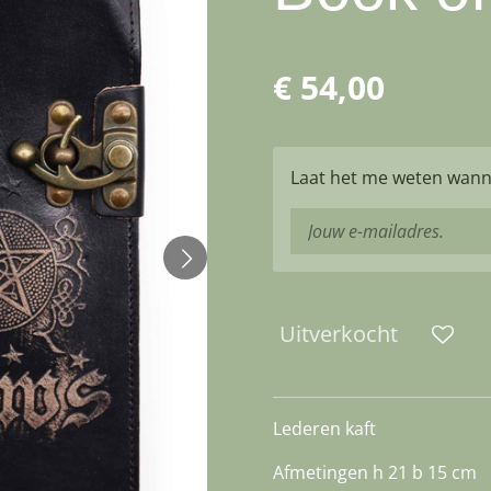
€ 54,00
Laat het me weten wanne
Uitverkocht
Lederen kaft
Afmetingen h 21 b 15 cm