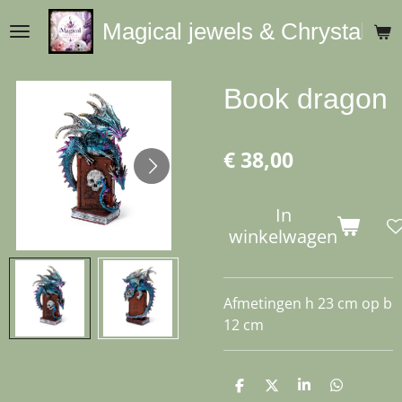
Ga
Magical jewels & Chrystals
direct
naar
de
Book dragon
hoofdinhoud
€ 38,00
In
winkelwagen
Afmetingen h 23 cm op b
12 cm
D
D
S
D