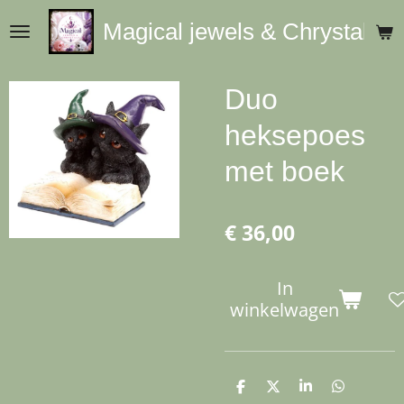
Ga
Magical jewels & Chrystals
direct
naar
de
Duo
hoofdinhoud
heksepoes
met boek
€ 36,00
In
winkelwagen
D
D
S
D