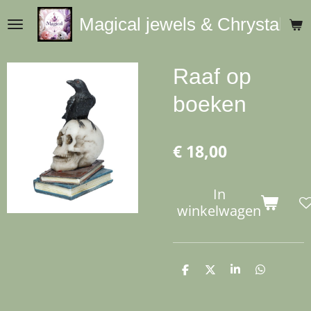
Ga
Magical jewels & Chrystals
direct
naar
de
Raaf op
hoofdinhoud
boeken
€ 18,00
In
winkelwagen
D
D
S
D
e
e
h
e
l
e
a
l
e
l
r
e