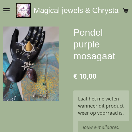
Ga
Magical jewels & Chrystals
direct
naar
de
Pendel
hoofdinhoud
purple
mosagaat
€ 10,00
Laat het me weten
wanneer dit product
weer op voorraad is.