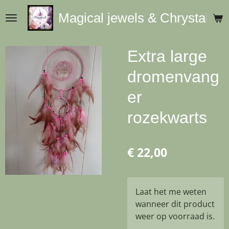
Ga
Magical jewels & Chrystals
direct
naar
de
Extra large
hoofdinhoud
dromenvang
er
rozekwarts
€ 22,00
Laat het me weten
wanneer dit product
weer op voorraad is.