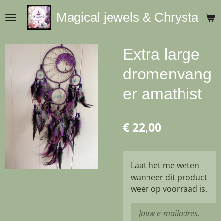
Ga
Magical jewels & Chrystals
direct
naar
de
Extra large
hoofdinhoud
dromenvang
er amathist
€ 22,00
Laat het me weten
wanneer dit product
weer op voorraad is.