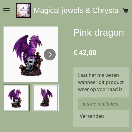
Ga
Magical jewels & Chrystals
direct
naar
de
Pink dragon
hoofdinhoud
€ 42,00
Laat het me weten
wanneer dit product
weer op voorraad is.
Verzenden