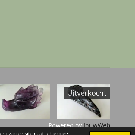
Uitverkocht
Powered by
JouwWeb
ken van de site gaat u hiermee