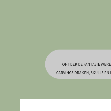
Ga
direct
naar
de
hoofdinhoud
ONTDEK DE FANTASIE WERE
CARVINGS DRAKEN, SKULLS EN