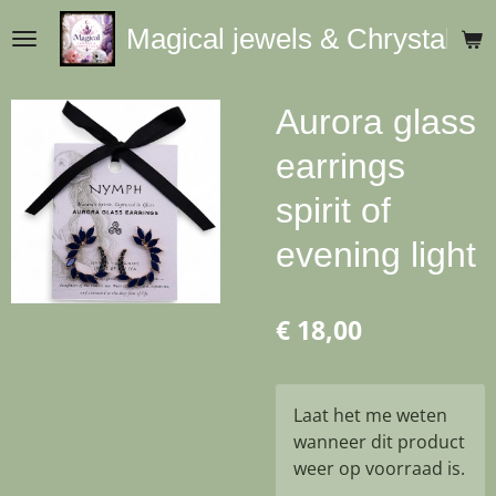
Ga
Magical jewels & Chrystals
direct
naar
de
Aurora glass
hoofdinhoud
earrings
spirit of
evening light
€ 18,00
Laat het me weten
wanneer dit product
weer op voorraad is.