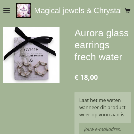
Ga
Magical jewels & Chrystals
direct
naar
de
Aurora glass
hoofdinhoud
earrings
frech water
€ 18,00
Laat het me weten
wanneer dit product
weer op voorraad is.