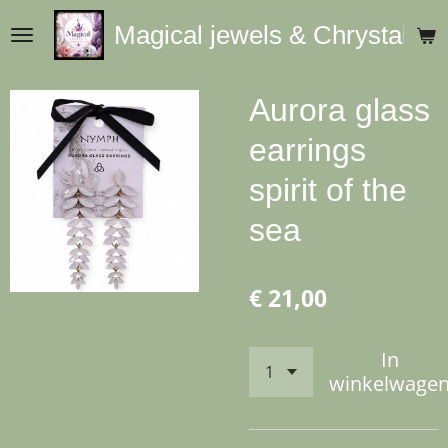
Ga
Magical jewels & Chrystals
direct
naar
de
Aurora glass
hoofdinhoud
earrings
spirit of the
sea
€ 21,00
In
winkelwage