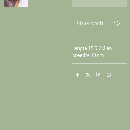
Uitverkocht
Lengte 15,5 CM en
breedte 10 cm
D
D
S
D
e
e
h
e
l
e
a
l
e
l
r
e
n
e
n