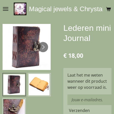
Ga
Magical jewels & Chrystals
direct
naar
de
Lederen mini
hoofdinhoud
Journal
€ 18,00
Laat het me weten
wanneer dit product
weer op voorraad is.
Verzenden