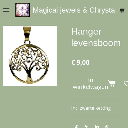
Ga
Magical jewels & Chrystals
direct
naar
de
Hanger
hoofdinhoud
levensboom
€ 9,00
In
winkelwagen
Incl zwarte ketting