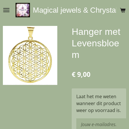
Ga
Magical jewels & Chrystals
direct
naar
de
Hanger met
hoofdinhoud
Levensbloe
m
€ 9,00
Laat het me weten
wanneer dit product
weer op voorraad is.