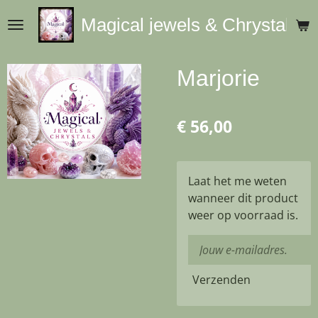
Ga
Magical jewels & Chrystals
direct
naar
de
Marjorie
hoofdinhoud
€ 56,00
Laat het me weten
wanneer dit product
weer op voorraad is.
Verzenden