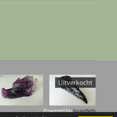
Uitverkocht
Powered by
JouwWeb