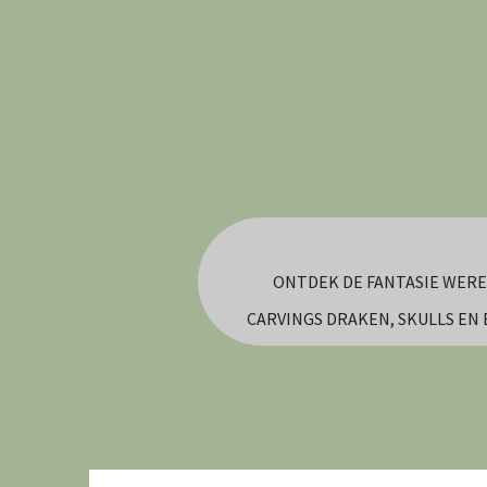
Ga
direct
naar
de
hoofdinhoud
ONTDEK DE FANTASIE WERE
CARVINGS DRAKEN, SKULLS EN